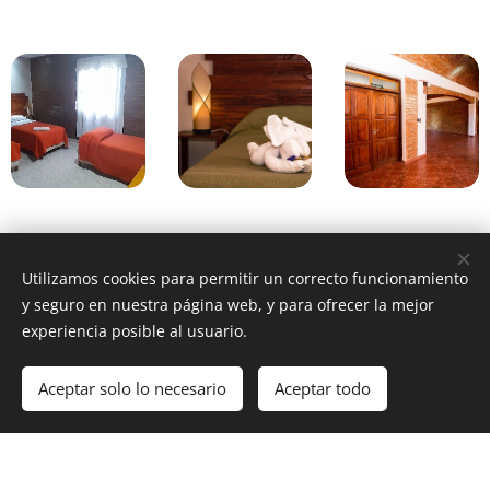
Utilizamos cookies para permitir un correcto funcionamiento
y seguro en nuestra página web, y para ofrecer la mejor
experiencia posible al usuario.
Imágenes proporcionadas por
Pexels
Aceptar solo lo necesario
Aceptar todo
Creado con
Webnode
Cookies
Comenzar
¡Crea tu página web gratis!